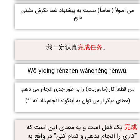
من اصولاً (اساساً) نسبت به پیشنهاد شما نگرش مثبتی
دارم.
我一定认真
完成任务
。
Wǒ yīdìng rènzhēn wánchéng rènwù.
من قطعا کار (ماموریت) را به طور جدی انجام می دهم.
(معنای دیگر ار می توان به اینگونه انجام داد که “”)
完成
یک فعل است و به معنای این است که
“کاری را انجام بدهی و تمام کنی” در واقع به