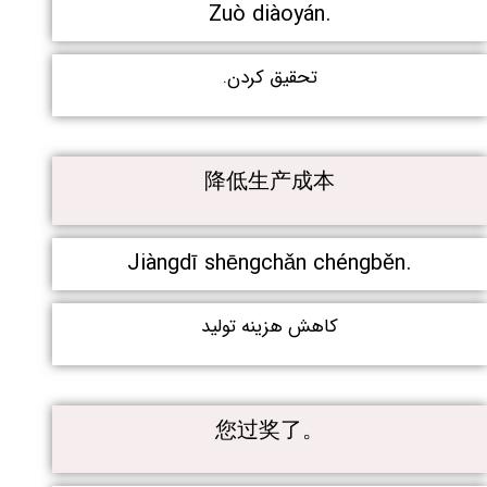
Zuò diàoyán.
تحقیق کردن.
降低生产成本
Jiàngdī shēngchǎn chéngběn.
کاهش هزینه تولید
您过奖了。