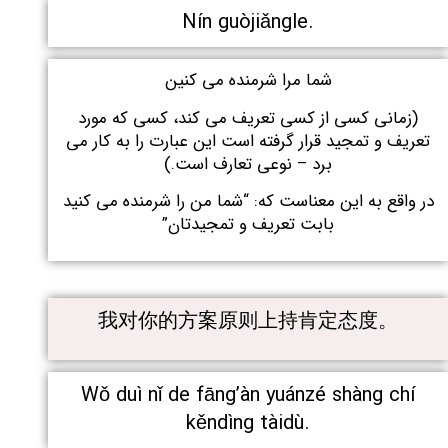
Nín guòjiǎngle.
شما مرا شرمنده می کنین
(زمانی کسی از کسی تعریف می کند، کسی که مورد
تعریف و تمجید قرار گرفته است این عبارت را به کار می
برد – نوعی تعارف است.)
در واقع به این معناست که: “شما من را شرمنده می کنید
بابت تعریف و تمجیدتان”
我对你的方案原则上持肯定态度。
Wǒ duì nǐ de fāng’àn yuánzé shàng chí
kěndìng tàidù.