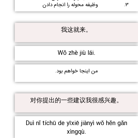
وظیفه محوله را انجام دادن
我这就来。
Wǒ zhè jiù lái.
من اینجا خواهم بود.
对你提出的一些建议我很感兴趣。
Duì nǐ tíchū de yīxiē jiànyì wǒ hěn gǎn
xìngqù.