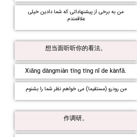
من به برخی از پیشنهاداتی که شما دادین خیلی
علاقمندم.
想当面听听你的看法。
Xiǎng dāngmiàn tīng tīng nǐ de kànfǎ.
من رودرو (مستقیما) می خواهم نظر شما را بشنوم.
作调研。