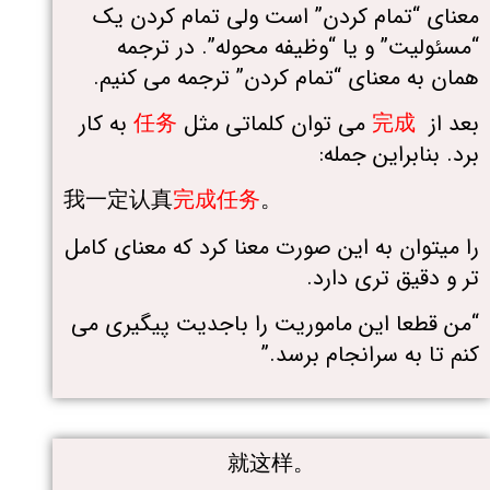
معنای “تمام کردن” است ولی تمام کردن یک
“مسئولیت” و یا “وظیفه محوله”. در ترجمه
همان به معنای “تمام کردن” ترجمه می کنیم.
بعد از
完成
می توان کلماتی مثل
任务
به کار
برد. بنابراین جمله:
我一定认真
完成任务
。
را میتوان به این صورت معنا کرد که معنای کامل
تر و دقیق تری دارد.
“من قطعا این ماموریت را باجدیت پیگیری می
کنم تا به سرانجام برسد.”
就这样。