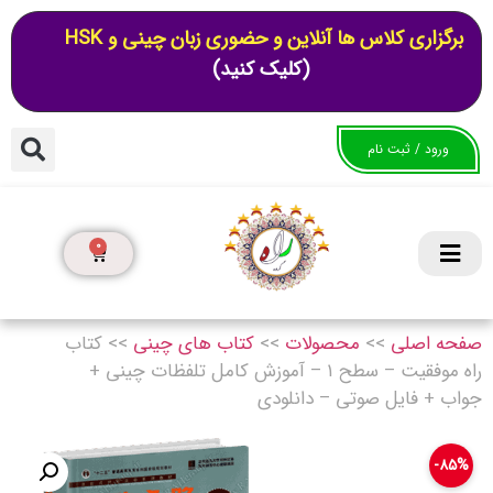
برگزاری کلاس ها آنلاین و حضوری زبان چینی و HSK
(کلیک کنید)
ورود / ثبت نام
0
صفحه اصلی
>>
محصولات
>>
کتاب های چینی
>>
کتاب
راه موفقیت – سطح ۱ – آموزش کامل تلفظات چینی +
جواب + فایل صوتی – دانلودی
۸۵%-